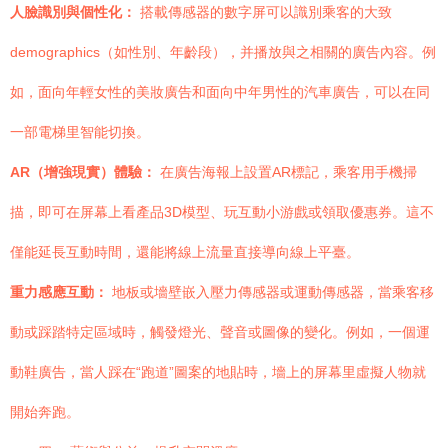
人臉識別與個性化：
搭載傳感器的數字屏可以識別乘客的大致
demographics（如性別、年齡段），并播放與之相關的廣告內容。例
如，面向年輕女性的美妝廣告和面向中年男性的汽車廣告，可以在同
一部電梯里智能切換。
AR（增強現實）體驗：
在廣告海報上設置AR標記，乘客用手機掃
描，即可在屏幕上看產品3D模型、玩互動小游戲或領取優惠券。這不
僅能延長互動時間，還能將線上流量直接導向線上平臺。
重力感應互動：
地板或墻壁嵌入壓力傳感器或運動傳感器，當乘客移
動或踩踏特定區域時，觸發燈光、聲音或圖像的變化。例如，一個運
動鞋廣告，當人踩在“跑道”圖案的地貼時，墻上的屏幕里虛擬人物就
開始奔跑。