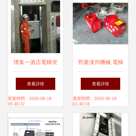
懷集一酒店電梯突
邢臺漢邦機械 電梯
發故障致8人被
安全運行的守護者
查看詳情
查看詳情
困，消防官兵火速
——電梯籠內小型
更新時間：2026-06-18
更新時間：2026-06-18
05:46:37
01:40:16
馳援成功解救
打油機