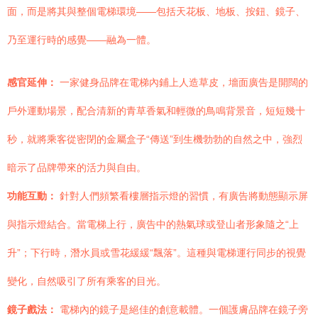
面，而是將其與整個電梯環境——包括天花板、地板、按鈕、鏡子、
乃至運行時的感覺——融為一體。
感官延伸：
一家健身品牌在電梯內鋪上人造草皮，墻面廣告是開闊的
戶外運動場景，配合清新的青草香氣和輕微的鳥鳴背景音，短短幾十
秒，就將乘客從密閉的金屬盒子“傳送”到生機勃勃的自然之中，強烈
暗示了品牌帶來的活力與自由。
功能互動：
針對人們頻繁看樓層指示燈的習慣，有廣告將動態顯示屏
與指示燈結合。當電梯上行，廣告中的熱氣球或登山者形象隨之“上
升”；下行時，潛水員或雪花緩緩“飄落”。這種與電梯運行同步的視覺
變化，自然吸引了所有乘客的目光。
鏡子戲法：
電梯內的鏡子是絕佳的創意載體。一個護膚品牌在鏡子旁