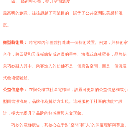
四、 藝術與公益，提升空間溫度
最高明的創意，往往超越了商業目的，賦予了公共空間以美感和溫
度。
微型藝術展：
將電梯內部整體打造成一個藝術裝置。例如，與藝術家
合作，將四壁和天花板繪制成連貫的星空、海底或森林壁畫，品牌信
息巧妙融入其中。乘客進入的仿佛不是一個廣告空間，而是一個沉浸
式藝術體驗艙。
公益信息亭：
在辦公樓或社區電梯里，設置可更新的公益信息欄或小
型圖書漂流角，品牌作為贊助方出現。這種服務于社區的功能性設
計，極大地提升了品牌的好感度與人文形象。
巧妙的電梯廣告，其核心在于對“空間”和“人”的深度理解與尊重。