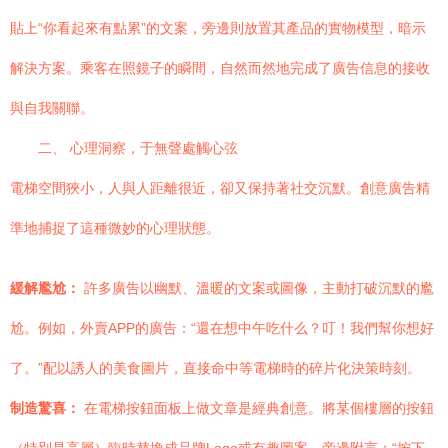
貼上“你看起來有點累”的文案，旁邊則放置其產品的實物模型，暗示
解決方案。乘客在照鏡子的瞬間，自然而然地完成了廣告信息的接收
與自我關聯。
二、 心理洞察，于無聲處觸心弦
電梯空間狹小，人與人距離很近，卻又保持著社交沉默。創意廣告精
準地捕捉了這種微妙的心理狀態。
緩解尷尬：
許多廣告以幽默、溫暖的文案或圖像，主動打破沉默的尷
尬。例如，外賣APP的廣告：“還在想中午吃什么？叮！我們幫你想好
了。”配以誘人的美食圖片，直接命中等電梯時的碎片化決策時刻。
制造驚喜：
在電梯按鈕面板上做文章是經典創意。將某個樓層的按鈕