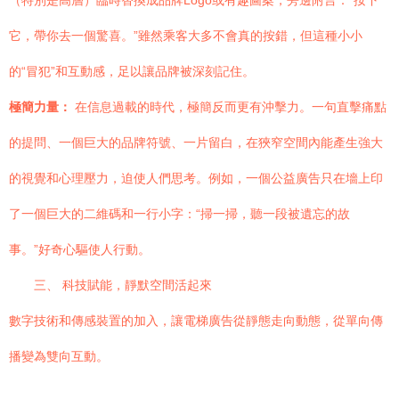
（特別是高層）臨時替換成品牌Logo或有趣圖案，旁邊附言：“按下
它，帶你去一個驚喜。”雖然乘客大多不會真的按錯，但這種小小
的“冒犯”和互動感，足以讓品牌被深刻記住。
極簡力量：
在信息過載的時代，極簡反而更有沖擊力。一句直擊痛點
的提問、一個巨大的品牌符號、一片留白，在狹窄空間內能產生強大
的視覺和心理壓力，迫使人們思考。例如，一個公益廣告只在墻上印
了一個巨大的二維碼和一行小字：“掃一掃，聽一段被遺忘的故
事。”好奇心驅使人行動。
三、 科技賦能，靜默空間活起來
數字技術和傳感裝置的加入，讓電梯廣告從靜態走向動態，從單向傳
播變為雙向互動。